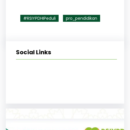
#RSIYPDHIPeduli
pro_pendidikan
Social Links
Facebook
Twitter
LinkedIn
Instagram