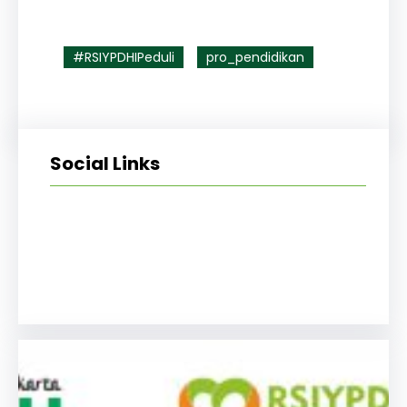
#RSIYPDHIPeduli
pro_pendidikan
Social Links
Facebook
Twitter
LinkedIn
Instagram