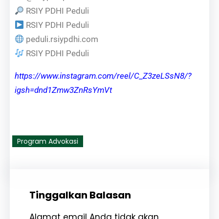
RSIY PDHI Peduli
RSIY PDHI Peduli
peduli.rsiypdhi.com
RSIY PDHI Peduli
https://www.instagram.com/reel/C_Z3zeLSsN8/?
igsh=dnd1Zmw3ZnRsYmVt
Program Advokasi
Tinggalkan Balasan
Alamat email Anda tidak akan