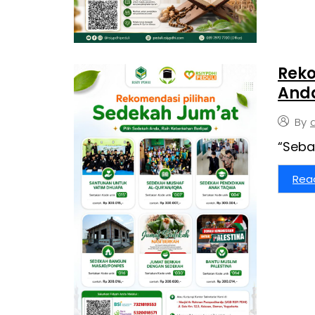
Reko
Anda
By
“Seba
Rea