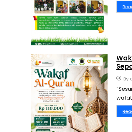
Rea
Waka
Sep
By
“Sesu
wafa
Rea