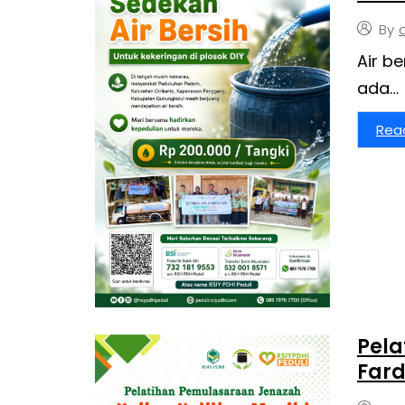
By
Air b
ada…
Rea
Pel
Fard