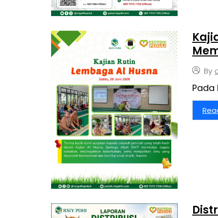
Kaj
Mem
By
Pada 
Rea
Dist