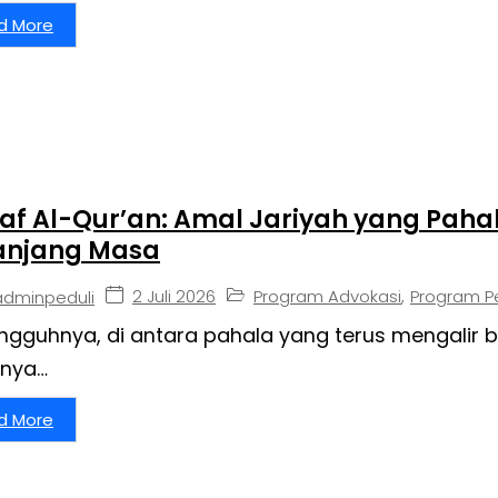
d More
f Al-Qur’an: Amal Jariyah yang Paha
anjang Masa
2 Juli 2026
Program Advokasi
,
Program P
adminpeduli
ngguhnya, di antara pahala yang terus mengalir 
tnya…
d More