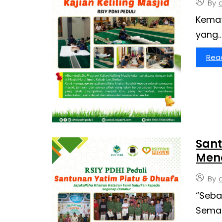
By
Kemat
yang
Rea
Sant
Men
By
“Seba
Sema