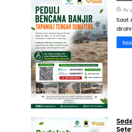
By
Saat 
Rea
Sede
Sete