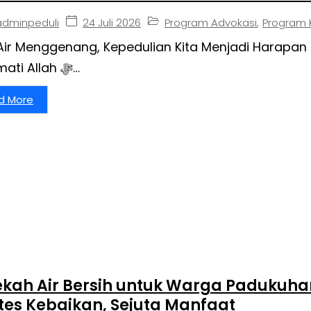
24 Juli 2026
Program Advokasi
,
Program
adminpeduli
Air Menggenang, Kepedulian Kita Menjadi Harap
dirahmati Allah ﷻ…
d More
kah Air Bersih untuk Warga Padukuha
tes Kebaikan, Sejuta Manfaat