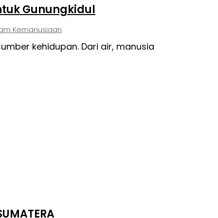
untuk Gunungkidul
ram Kemanusiaan
 SUMATERA