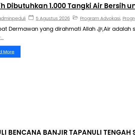
h Dibutuhkan 1.000 Tangki Air Bersih 
5 Agustus 2026
Program Advokasi
,
Prog
adminpeduli
awan yang dirahmati Allah ﷻ,Air adalah sumber kehidupan. Dari air, manusia
t…
d More
ULI BENCANA BANJIR TAPANULI TENGAH