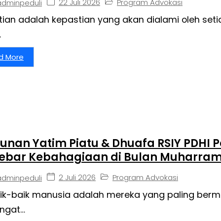
22 Juli 2026
Program Advokasi
adminpeduli
ian adalah kepastian yang akan dialami oleh set
…
d More
unan Yatim Piatu & Dhuafa RSIY PDHI P
ebar Kebahagiaan di Bulan Muharra
2 Juli 2026
Program Advokasi
adminpeduli
ik-baik manusia adalah mereka yang paling ber
ngat…