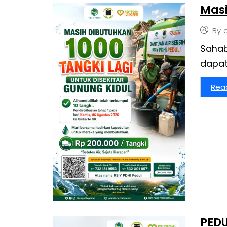
Masi
By
Sahabat Derm
dapa
Rea
PED