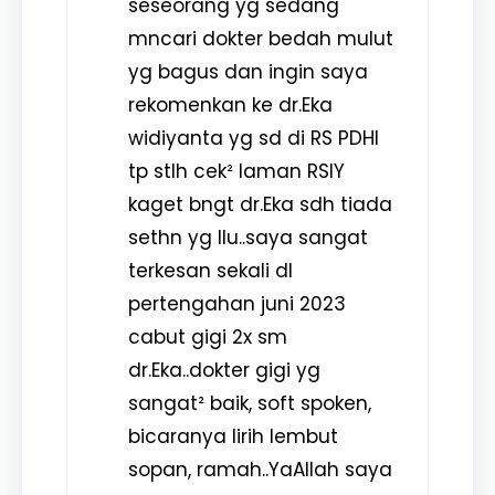
seseorang yg sedang
mncari dokter bedah mulut
yg bagus dan ingin saya
rekomenkan ke dr.Eka
widiyanta yg sd di RS PDHI
tp stlh cek² laman RSIY
kaget bngt dr.Eka sdh tiada
sethn yg llu..saya sangat
terkesan sekali dl
pertengahan juni 2023
cabut gigi 2x sm
dr.Eka..dokter gigi yg
sangat² baik, soft spoken,
bicaranya lirih lembut
sopan, ramah..YaAllah saya